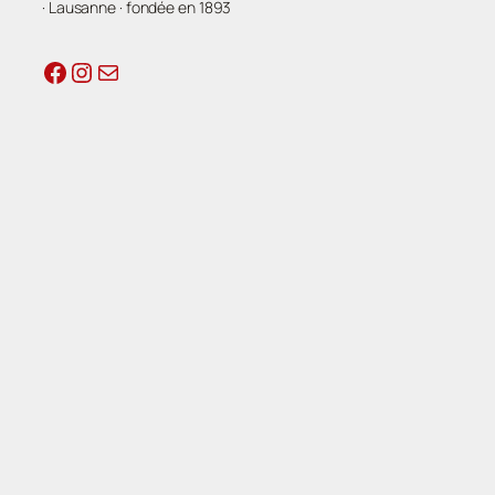
· Lausanne · fondée en 1893
Facebook
Instagram
E-mail