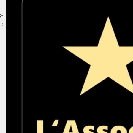
t
s-
 :