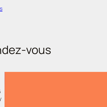
s
ndez-vous
6
y