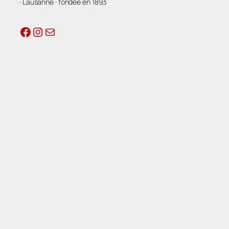
· Lausanne · fondée en 1893
Facebook
Instagram
E-mail