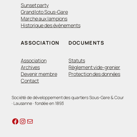
Sunset party
Grand loto Sous-Gare
Marche aux lampions
Historique des évènements
ASSOCIATION
DOCUMENTS
Association
Statuts
Archives
Règlement vide-grenier
Devenir membre
Protection des données
Contact
Société de développement des quartiers Sous-Gare & Cour
· Lausanne · fondée en 1893
Facebook
Instagram
E-mail