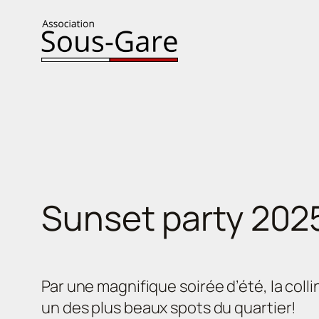
Aller
au
contenu
Sunset party 202
Par une magnifique soirée d’été, la colli
un des plus beaux spots du quartier!