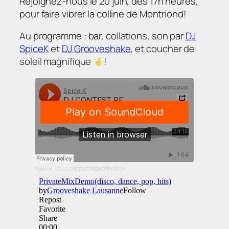
Rejoignez-nous le 20 juin, dès 17h heures,
pour faire vibrer la colline de Montriond!
Au programme : bar, collations, son par
DJ
SpiceK
et
DJ Grooveshake
, et coucher de
soleil magnifique
!
Spice K
·
DJ CONTEST REBORN 2026